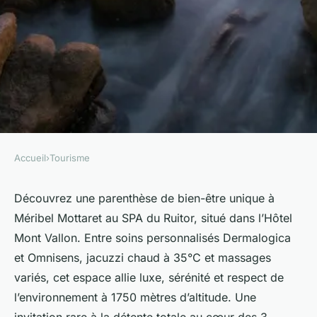
Accueil
›
Tourisme
TOURISME
Venez découvrir le spa
Découvrez une parenthèse de bien-être unique à
Méribel Mottaret au SPA du Ruitor, situé dans l’Hôtel
relaxant de l'hôtel mont vallon
Mont Vallon. Entre soins personnalisés Dermalogica
à méribel mottaret
et Omnisens, jacuzzi chaud à 35°C et massages
variés, cet espace allie luxe, sérénité et respect de
Julia
•
5 septembre 2025
•
4 min de lecture
l’environnement à 1750 mètres d’altitude. Une