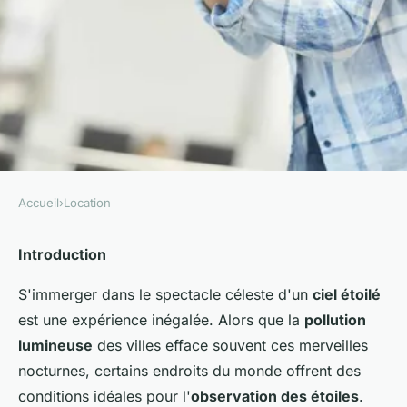
Accueil
›
Location
LOCATION
Quelles sont les meilleures
Introduction
locations pour observer les
S'immerger dans le spectacle céleste d'un
ciel étoilé
étoiles dans un ciel dégagé?
est une expérience inégalée. Alors que la
pollution
lumineuse
des villes efface souvent ces merveilles
Julia
•
28 juin 2024
•
6 min de lecture
nocturnes, certains endroits du monde offrent des
conditions idéales pour l'
observation des étoiles
.